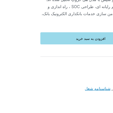
انجام امور حقوقی مربوط به جرایم رایانه ای، طراحی SOC ، راه اندازی و
WAF ،  و CA جهت امن سازی خدمات بانکداری الکترونیک بانک،
افزودن به سبد خرید
,
شناسنامه شغل