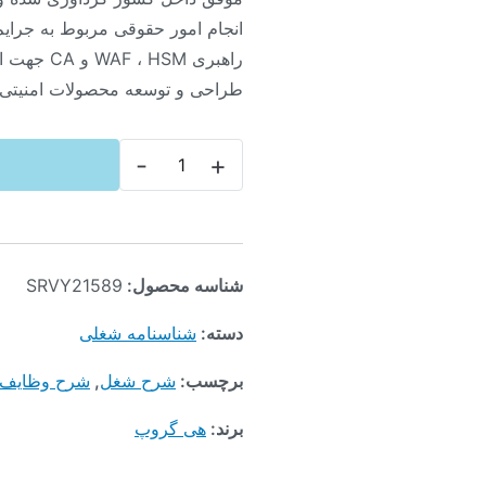
راهبری HSM
طراحی و توسعه محصولات امنیتی
-
+
شناسه محصول:
SRVY21589
دسته:
شناسنامه شغلی
برچسب:
شرح شغل
,
شرح وظایف
برند:
هی گروپ