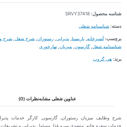
محصول:
SRVY37418
ناسنامه شغلی
:
آشپزخانه
,
باریستا
,
پذیرایی
,
رستوران
,
شرح شغل
,
شرح وظایف
,
مه شغل
,
گارسون
,
میزبان
,
نهارخوری
 گروپ
عناوین شغلی مشابه
نظرات (0)
یف میزبان رستوران, گارسون, کارگر خدمات پذیرایی, کارگر
فره خانه, متصدی سرو غذا, مسئول پذیرایی و تشریفات