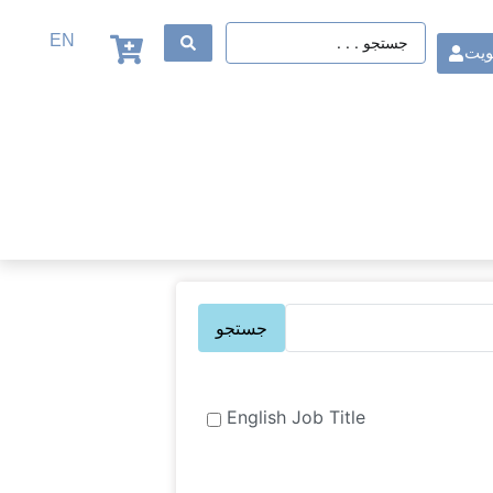
EN
ویت
English Job Title