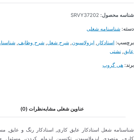
محصول:
SRVY37202
ناسنامه شغلی
:
استادکار
,
ایزولاسیون
,
شرح شغل
,
شرح وظایف
,
شناسنامه شغل
,
تی
 گروپ
عناوین شغلی مشابه
نظرات (0)
ه شغل استادکار عایق کاری, استادکار رنگ و عایق, مسئول عایق
متصدی ایزولاسیون، تکنسین ایزوله کردن، مسئول حفاظت از