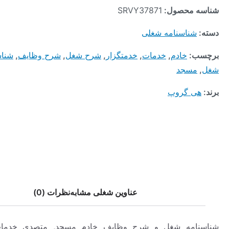
محصول:
SRVY37871
ناسنامه شغلی
:
خادم
,
خدمات
,
خدمتگزار
,
شرح شغل
,
شرح وظایف
,
شناسنامه
سجد
 گروپ
عناوین شغلی مشابه
نظرات (0)
مه شغل و شرح وظایف خادم مسجد, متصدی خدمات مسجد,