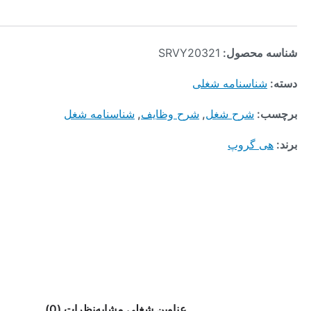
محصول:
SRVY20321
ناسنامه شغلی
:
شرح شغل
,
شرح وظایف
,
شناسنامه شغل
 گروپ
عناوین شغلی مشابه
نظرات (0)