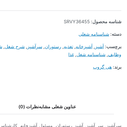
محصول:
SRVY36455
ناسنامه شغلی
:
آشپز
,
آشپزخانه
,
تغذیه
,
رستوران
,
سرآشپز
,
شرح شغل
,
شرح
شناسنامه شغل
,
غذا
 گروپ
عناوین شغلی مشابه
نظرات (0)
 سر آشپز, آشپز رستوران, مسئول آشپزخانه, کارشناس طبخ غذا,