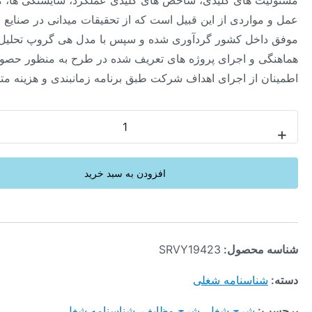
 های کلیدی، شاخص های کلیدی عملکرد، شایستگی ها، محیط
واردی از این قبیل است که از تحقیقات میدانی در صنایع مختلف و
خل کشور گردآوری شده و سپس با مدل هی گروپ تحلیل شده اند.
 و اجرای پروژه های تعریف شده در طرح به منظور حصول
 از اجرای اهداف شرکت طبق برنامه زمانبندی و هزینه ‏متناسب
-
افزودن به سبد خرید
محصول:
SRVY19423
ناسنامه شغلی
:
شرح شغل
,
شرح وظایف
,
شناسنامه شغل