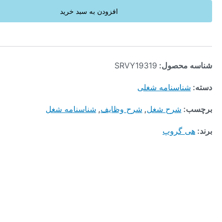
افزودن به سبد خرید
محصول:
SRVY19319
ناسنامه شغلی
:
شرح شغل
,
شرح وظایف
,
شناسنامه شغل
 گروپ