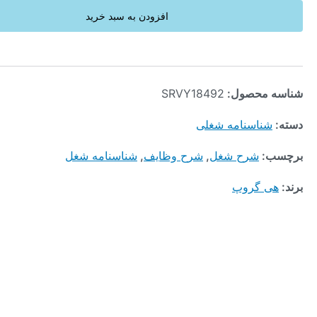
افزودن به سبد خرید
محصول:
SRVY18492
ناسنامه شغلی
:
شرح شغل
,
شرح وظایف
,
شناسنامه شغل
 گروپ