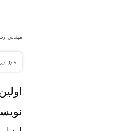
مهندس ارشد 
هنوز برر
اولین
نویسد