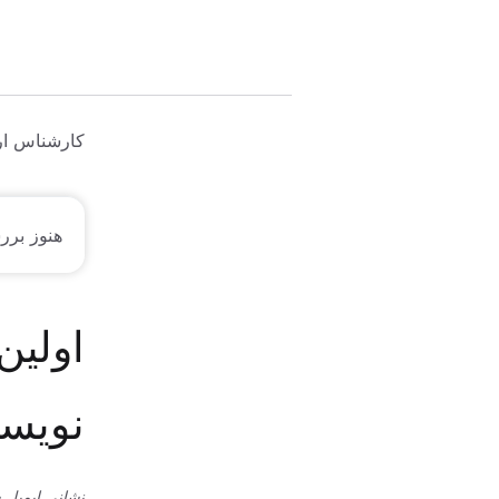
کارشناس ار
هنوز برر
اولین
نویسد
نشانی ایمیل 