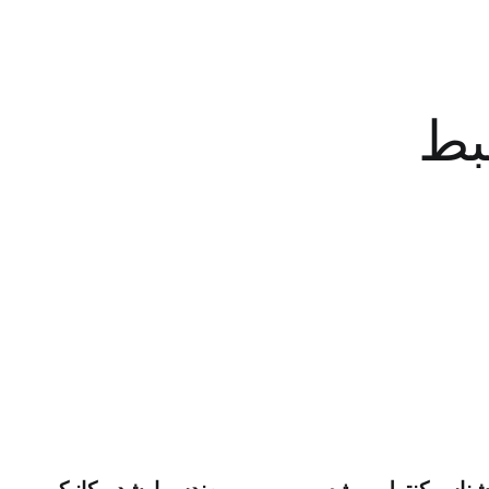
بط
شناس کنترل پروژه و
مهندس ارشد مکانیک