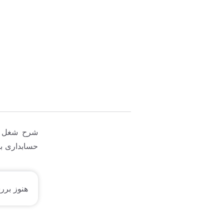
شرح شغل ک
حسابداری بو
هنوز برر