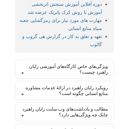
دوره آفلاین آموزش سنجش اثربخشی
آموزش با روش کرک پاتریک عرضه شد
مهارت های مورد نیاز برای رمزگشایی جعبه
سیاه منابع انسانی
تعهد و تعلق به کار در گزارش هی گروپ و
گالوپ
ویژگی‌های خاص کارگاه‌های آموزشی رایان
راهبرد چیست؟
کارگاه‌های رایان راهبرد بر اساس مدل‌ها و روش‌های
رویکرد رایان راهبرد در ارائۀ خدمات مشاوره
منابع انسانی چگونه است؟
روز دنیا و با رویکرد ایجاد مهارت تخصصی تدارک دیده
شده‌اند و یادگیری انجام موضوع آموزش پس از
رایان راهبرد تأکید زیادی به درونی‌سازی متدهای به کار
مشارکت فعال تضمین شده است. این مهارت‌ها برای
مطالب و یادداشت‌های وب سایت رایان راهبرد
چابک چه ویژگی‌هایی دارد؟
گرفته‌شده در سازمان‌ها دارد. به طوری که تمامی
مدیران و متخصصان منابع انسانی یک مزیت رقابتی
پروژه‌های مشاوره پس از آموزش به ذینفعان و متولیان
ایجاد می‌کنند تا در موقعیت‌های شغلی مناسبی در این