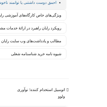
احمق دوست داشتنی یا توانمند ناخوشا
ویژگی‌های خاص کارگاه‌های آموزشی رای
کارگاه‌های رایان راهبرد بر اساس مدل‌ها و 
رویکرد رایان راهبرد در ارائۀ خدمات مش
تضمین شده است. این مهارت‌ها برای مدیران و
رایان راهبرد تأکید زیادی به درونی‌سازی متد
مطالب و یادداشت‌های وب سایت رایان را
انسانی سازمان آغاز می‌شوند. بدین ترتیب اجر
به‌روز‌رسانی‌ها را متناسب با تغییرات پیش برد.
کادر تحریریه رایان راهبرد چابک متشکل از 
شیوه نامه خرید شناسنامه شغلی
شبکه‌های اجتماعی، به کیفیت محتوا وفادارند.
در فضای جهانی منابع انسانی است که خاص رایا
مشاهده شیوه نامه خرید شناسنامه شغلی
اتومبیل استخدام کننده؛ نوآوری
ولوو