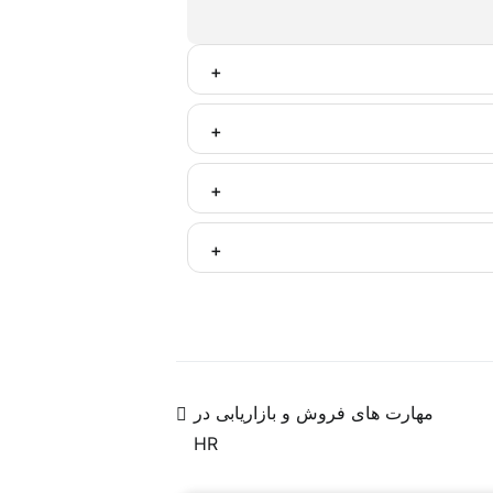
گیری انجام موضوع آموزش پس از مشارکت فعال
لی مناسبی در این حرفه قرار گیرند.
ره پس از آموزش به ذینفعان و متولیان منابع
نده وابسته به مشاور نبوده و می‌تواند خود،
ن دیجیتال مارکتینگ فعال در فضای مجازی و
 یا ترجمه‌ای از روندها و سیگنال‌های موجود
مهارت های فروش و بازاریابی در
HR