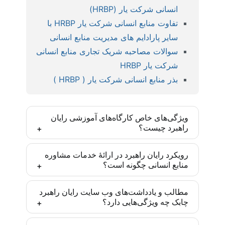
انسانی شرکت یار (HRBP)
تفاوت منابع انسانی شرکت یار HRBP با
سایر پارادایم های مدیریت منابع انسانی
سوالات مصاحبه شریک تجاری منابع انسانی
شرکت یار HRBP
بذر منابع انسانی شرکت یار ( HRBP )
ویژگی‌های خاص کارگاه‌های آموزشی رایان
راهبرد چیست؟
کارگاه‌های رایان راهبرد بر اساس مدل‌ها و روش‌های
رویکرد رایان راهبرد در ارائۀ خدمات مشاوره
منابع انسانی چگونه است؟
روز دنیا و با رویکرد ایجاد مهارت تخصصی تدارک دیده
شده‌اند و یادگیری انجام موضوع آموزش پس از
رایان راهبرد تأکید زیادی به درونی‌سازی متدهای به کار
مشارکت فعال تضمین شده است. این مهارت‌ها برای
مطالب و یادداشت‌های وب سایت رایان راهبرد
چابک چه ویژگی‌هایی دارد؟
گرفته‌شده در سازمان‌ها دارد. به طوری که تمامی
مدیران و متخصصان منابع انسانی یک مزیت رقابتی
پروژه‌های مشاوره پس از آموزش به ذینفعان و متولیان
ایجاد می‌کنند تا در موقعیت‌های شغلی مناسبی در این