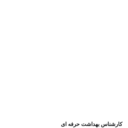
س بهداشت حرفه ای