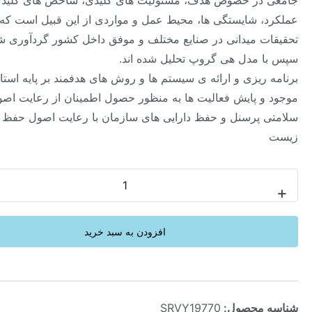
ر خصوص هدف، مسئولیت های کلیدی، شاخص های کلیدی
 شایستگی ها، محیط عمل و مواردی از این قبیل است که از
 میدانی در صنایع مختلف و موفق داخل کشور گردآوری شده و
مدل هی گروپ تحلیل شده اند.
یزی و ارائه ی سیستم ها و روش های هدفمند بر پایه استاندارد های
 پایش فعالیت ها به منظور حصول اطمینان از رعایت اصول ایمنی و
پرسنل و حفظ دارایی های سازمان با رعایت اصول حفظ محیط
-
افزودن به سبد خرید
محصول:
SRVY19770