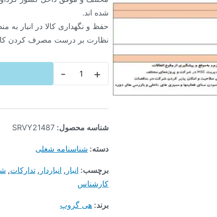
شده اند.
حفظ و نگهداری کالا در انبار به من
نظارت بر درست مصرف کردن کال
-
+
شناسه محصول:
SRVY21487
دسته:
شناسنامه شغلی
برچسب:
انبار
,
انباردار
,
تدارکات
,
شر
کارشناس
برند:
هی گروپ