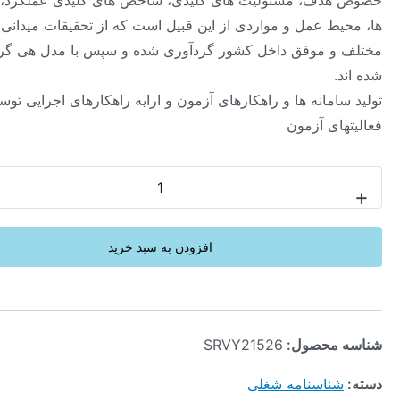
ف، مسئولیت های کلیدی، شاخص های کلیدی عملکرد، شایستگی
ط عمل و مواردی از این قبیل است که از تحقیقات میدانی در صنایع
 موفق داخل کشور گردآوری شده و سپس با مدل هی گروپ تحلیل
مانه ها و راهکارهای آزمون و ارایه راهکارهای اجرایی توسعه
ی آزمون
-
افزودن به سبد خرید
محصول:
SRVY21526
ناسنامه شغلی