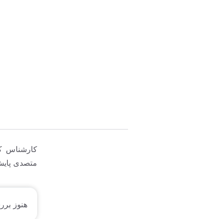
کارشناس کن
متصدی پایش 
هنوز برر