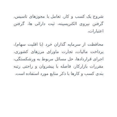
مزایا )
شروع یک کسب و کار، تعامل با مجوزهای تاسیس،
گرفتن نیروی الکتریسیته، ثبت دارائی ها، گرفتن
اعتبارات،
محافظت از سرمایه گذاران خرد (با اقلیت سهام)،
پرداخت مالیات، تجارت ماورای مرزهای کشوری،
اجرای قراردادها، حل مسائل مربوط به ورشکستگی،
مقررات بازارکار، فاصله با پیشروان و راحتی رتبه
بندی کسب و کارها با ذکر منابع مورد استفاده است.
بازار کار بانک جهانی : (آموزش منابع انسانی و
مشاوره منابع انسانی و ارائه شرح شغل. ، شناسنامه
شغلی، آنالیز شغل، ارزیابی شغل، جبران خدمت و
مزایا )