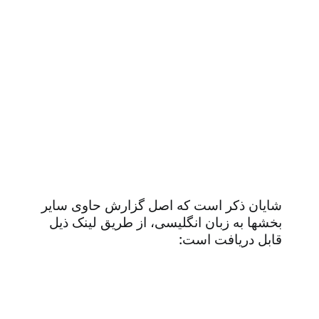
شایان ذکر است که اصل گزارش حاوی سایر
بخشها به زبان انگلیسی، از طریق لینک ذیل
قابل دریافت است:
بازار کار بانک جهانی : (آموزش منابع انسانی و
مشاوره منابع انسانی و ارائه شرح شغل. ، شناسنامه
شغلی، آنالیز شغل، ارزیابی شغل، جبران خدمت و