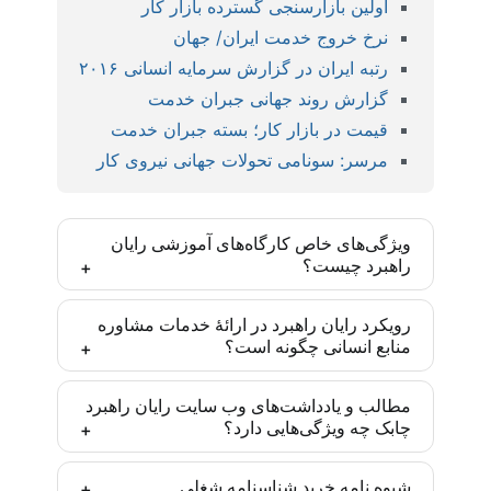
اولین بازارسنجی گسترده بازار کار
نرخ خروج خدمت ایران/ جهان
رتبه ایران در گزارش سرمایه انسانی ۲۰۱۶
گزارش روند جهانی جبران خدمت
قیمت در بازار کار؛ بسته جبران خدمت
مرسر: سونامی تحولات جهانی نیروی کار
ویژگی‌های خاص کارگاه‌های آموزشی رایان
راهبرد چیست؟
کارگاه‌های رایان راهبرد بر اساس مدل‌ها و روش‌های
رویکرد رایان راهبرد در ارائۀ خدمات مشاوره
منابع انسانی چگونه است؟
روز دنیا و با رویکرد ایجاد مهارت تخصصی تدارک دیده
شده‌اند و یادگیری انجام موضوع آموزش پس از
رایان راهبرد تأکید زیادی به درونی‌سازی متدهای به کار
مشارکت فعال تضمین شده است. این مهارت‌ها برای
مطالب و یادداشت‌های وب سایت رایان راهبرد
چابک چه ویژگی‌هایی دارد؟
گرفته‌شده در سازمان‌ها دارد. به طوری که تمامی
مدیران و متخصصان منابع انسانی یک مزیت رقابتی
پروژه‌های مشاوره پس از آموزش به ذینفعان و متولیان
ایجاد می‌کنند تا در موقعیت‌های شغلی مناسبی در این
کادر تحریریه رایان راهبرد چابک متشکل از متخصصان
منابع انسانی سازمان آغاز می‌شوند. بدین ترتیب اجرا
حرفه قرار گیرند.
شیوه نامه خرید شناسنامه شغلی