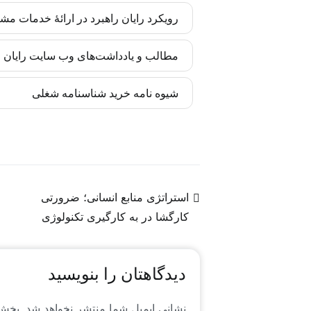
کارگاه‌های رایان راهبرد بر اساس مدل‌ها و 
رویکرد رایان راهبرد در ارائۀ خدمات مش
تضمین شده است. این مهارت‌ها برای مدیران و
رایان راهبرد تأکید زیادی به درونی‌سازی متد
مطالب و یادداشت‌های وب سایت رایان را
انسانی سازمان آغاز می‌شوند. بدین ترتیب اجر
به‌روز‌رسانی‌ها را متناسب با تغییرات پیش برد.
کادر تحریریه رایان راهبرد چابک متشکل از 
شیوه نامه خرید شناسنامه شغلی
شبکه‌های اجتماعی، به کیفیت محتوا وفادارند.
در فضای جهانی منابع انسانی است که خاص رایا
مشاهده شیوه نامه خرید شناسنامه شغلی
استراتژی منابع انسانی؛ ضرورتی
کارگشا در به کارگیری تکنولوژی
دیدگاهتان را بنویسید
نشانی ایمیل شما منتشر نخواهد شد.
بخش‌