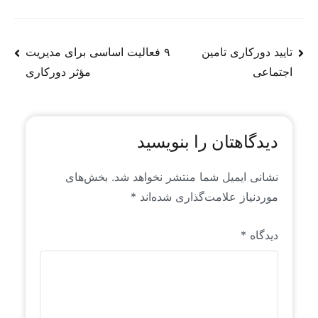
وفادارند. مطالب و یادداشت‌هایی که در وب سایت
منتشر می‌شوند، عمدتاً محتوای تولیدی و یا ترجمه‌ای
از روندها و سیگنال‌های موجود در فضای جهانی منابع
تایید دورکاری تامین
۹ فعالیت اساسی برای مدیریت
انسانی است که خاص رایان راهبرد است. این محتواها
اجتماعی
مؤثر دورکاری
برای اولین بار به زبان فارسی منتشر می‌شوند.
دیدگاهتان را بنویسید
نشانی ایمیل شما منتشر نخواهد شد.
بخش‌های
موردنیاز علامت‌گذاری شده‌اند
*
دیدگاه
*