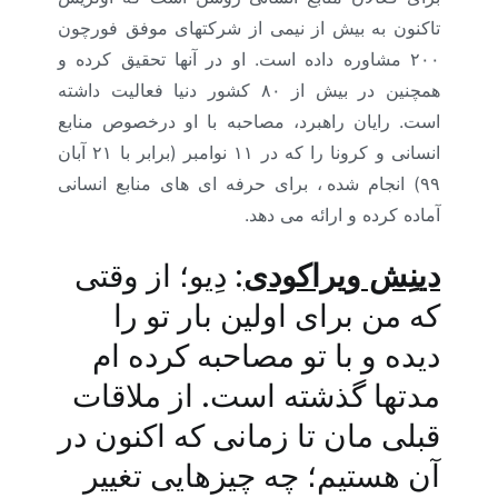
تاکنون به بیش از نیمی از شرکت­های موفق فورچون
۲۰۰ مشاوره داده است. او در آن­ها تحقیق کرده و
همچنین در بیش از ۸۰ کشور دنیا فعالیت داشته
است. رایان راهبرد، مصاحبه با او درخصوص منابع
انسانی و کرونا را که در ۱۱ نوامبر (برابر با ۲۱ آبان
۹۹) انجام شده
.
، برای حرفه ­ای های منابع انسانی
آماده کرده و ارائه می­ دهد.
دینِش ویراکودی
: دِیو؛ از وقتی
که من برای اولین بار تو را
دیده و با تو مصاحبه کرده ­ام
مدت­ها گذشته است. از ملاقات
قبلی­ مان تا زمانی که اکنون در
آن هستیم؛ چه ­چیزهایی تغییر