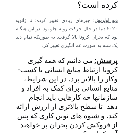
کرده است؟
دیو اولریش
: چیزهای زیادی تغییر کرده؛ تا ژانویه
۲۰۲۰ دنیا در حال حرکت رو­به­ جلو بود. در این هنگام
بود که بحران کرونا بالا گرفت. به­ طوری­که تمام دنیا
یک­ شبه به صورت غم ­انگیزی تغییر کرد.
پرسش:
می­ دانیم که همه ­گیری
کرونا ارتباط منابع ­انسانی با کسب­
وکار را بالاتر برد. در این شرایط،
منابع­ انسانی برای کمک به افراد و
سازمان­ها چه ­کارهایی باید انجام
دهد
.
تا سطح بالاتری از ارزش ارائه
کند. و شیوه ­های نوین کاری که پس
از فروکش کردن بحران بر خواهند