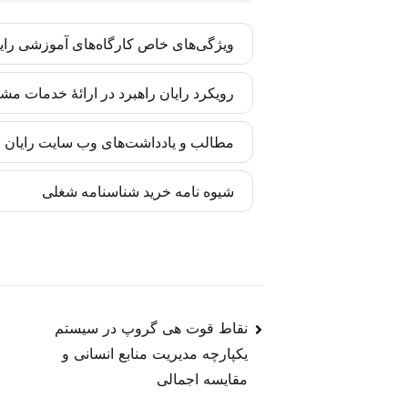
ویژگی‌های خاص کارگاه‌های آموزشی رای
کارگاه‌های رایان راهبرد بر اساس مدل‌ها و 
رویکرد رایان راهبرد در ارائۀ خدمات مش
تضمین شده است. این مهارت‌ها برای مدیران و
رایان راهبرد تأکید زیادی به درونی‌سازی متد
مطالب و یادداشت‌های وب سایت رایان را
انسانی سازمان آغاز می‌شوند. بدین ترتیب اجر
به‌روز‌رسانی‌ها را متناسب با تغییرات پیش برد.
کادر تحریریه رایان راهبرد چابک متشکل از 
شیوه نامه خرید شناسنامه شغلی
شبکه‌های اجتماعی، به کیفیت محتوا وفادارند.
در فضای جهانی منابع انسانی است که خاص رایا
مشاهده شیوه نامه خرید شناسنامه شغلی
نقاط قوت هی گروپ در سیستم
یکپارچه مدیریت منابع انسانی و
مقایسه اجمالی