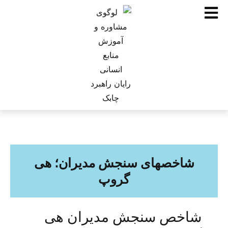
شاخصهای سنجش مدیران؛ هی
گروپ
شاخص سنجش مدیران هی