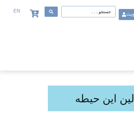
EN
ویت
لین این حیطه