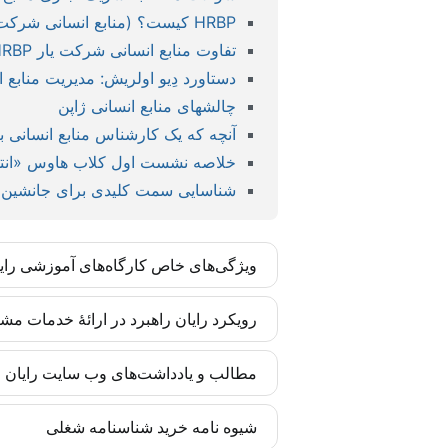
HRBP کیست؟ (منابع انسانی شرکت یار – شریک کسب و کار )
تفاوت منابع انسانی شرکت یار HRBP با سایر پارادایم های مدیریت منابع انسانی
دستاورد دِیو اولریش: مدیریت منابع ان
چالشهای منابع انسانی ژاپن
آنچه که یک کارشناس منابع انسانی با
خلاصه نشست اول کلاب هاوس «انتظا
شناسایی سمت کلیدی برای جانشین 
ویژگی‌های خاص کارگاه‌های آموزشی رای
کارگاه‌های رایان راهبرد بر اساس مدل‌ها و 
رویکرد رایان راهبرد در ارائۀ خدمات مش
تضمین شده است. این مهارت‌ها برای مدیران و
رایان راهبرد تأکید زیادی به درونی‌سازی متد
مطالب و یادداشت‌های وب سایت رایان را
انسانی سازمان آغاز می‌شوند. بدین ترتیب اجر
به‌روز‌رسانی‌ها را متناسب با تغییرات پیش برد.
کادر تحریریه رایان راهبرد چابک متشکل از 
شیوه نامه خرید شناسنامه شغلی