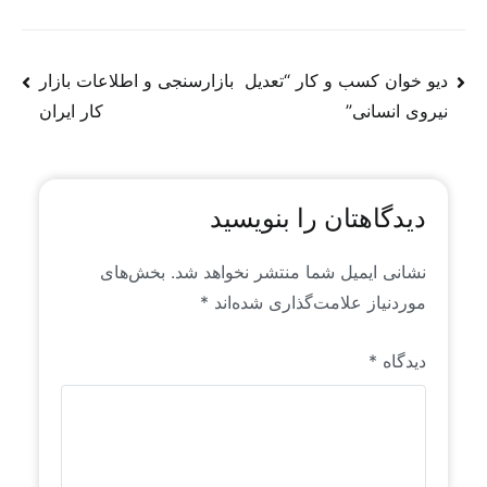
وفادارند. مطالب و یادداشت‌هایی که در وب سایت
منتشر می‌شوند، عمدتاً محتوای تولیدی و یا ترجمه‌ای
از روندها و سیگنال‌های موجود در فضای جهانی منابع
دیو خوان کسب و کار “تعدیل
بازارسنجی و اطلاعات بازار
انسانی است که خاص رایان راهبرد است. این محتواها
نیروی انسانی”
کار ایران
برای اولین بار به زبان فارسی منتشر می‌شوند.
دیدگاهتان را بنویسید
نشانی ایمیل شما منتشر نخواهد شد.
بخش‌های
موردنیاز علامت‌گذاری شده‌اند
*
دیدگاه
*