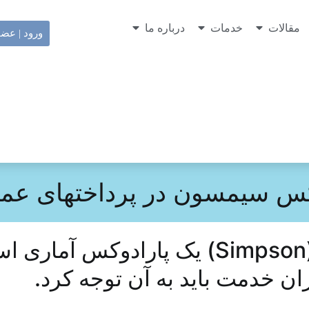
مقالات
خدمات
درباره ما
ورود | عض
کس سیمسون در پرداختهای عم
پارادوکس سیمسون (Simpson) یک پارادوک
ن خدمت باید به آن توجه کرد.
(جبر