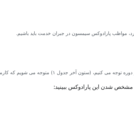
رد، مواظب پارادوکس سیمسون در جبران خدمت باید باشیم.
نی و مشاور منابع انسانی و ارائه شرح شغل و شناسنامه شغلی، آ
ن آخر جدول ۱) متوجه می شویم که کارمند “ب” بهتر عمل کرده است .