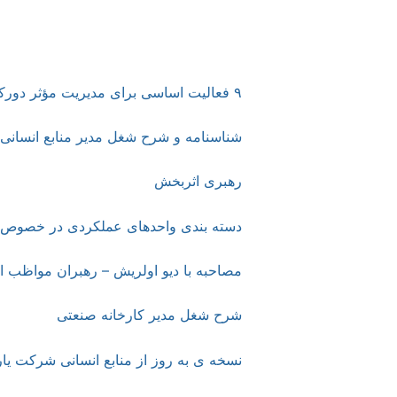
جبران خدمت عملکرد : (آموزش منابع انسا
مزایا )
۹ فعالیت اساسی برای مدیریت مؤثر دورکاری
شناسنامه و شرح شغل مدیر منابع انسانی (۰۰-۳۰۴۰-۱۱
رهبری اثربخش
دسته بندی واحدهای عملکردی در خصوص 
مصاحبه با دیو اولریش – رهبران مواظب ا
شرح شغل مدیر کارخانه صنعتی
نسخه ی به روز از منابع انسانی شرکت یار (RBP 2.0