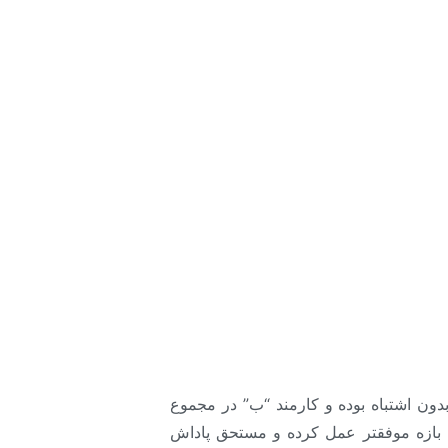
نالیز شغل، ارزیابی شغل، جبران خدمت و
مشخص است که کارمند “الف” در مجموع ۱۱۰ مونتاژ داشته که از این تعداد ۳۹ مونتاژ (۳۵%) بدون اشتباه بوده و کارمند “ب” در مجموع
 کارمند “ب” در این بازه موفقتر عمل کرده و مستحق پاداش