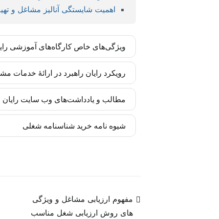
اهمیت شایستگی آنالیز مشاغل و تهی
ویژگی‌های خاص کارگاه‌های آموزشی رای
کارگاه‌های رایان راهبرد بر اساس مدل‌ها و 
رویکرد رایان راهبرد در ارائۀ خدمات مش
تضمین شده است. این مهارت‌ها برای مدیران و
رایان راهبرد تأکید زیادی به درونی‌سازی متد
مطالب و یادداشت‌های وب سایت رایان را
انسانی سازمان آغاز می‌شوند. بدین ترتیب اجر
به‌روز‌رسانی‌ها را متناسب با تغییرات پیش برد.
کادر تحریریه رایان راهبرد چابک متشکل از 
شیوه نامه خرید شناسنامه شغلی
شبکه‌های اجتماعی، به کیفیت محتوا وفادارند.
در فضای جهانی منابع انسانی است که خاص رایا
مشاهده شیوه نامه خرید شناسنامه شغلی
مفهوم ارزیابی مشاغل و ویژگی
های روش ارزیابی شغل مناسب