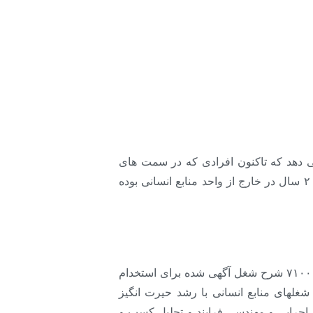
می دهد که تاکنون افرادی که در سمت های
منابع انسانی نظیر شرکتیار منابع انسانی HR Business Partner فعالیت می کردند، دارای میانه ی سابقه حدود ۲ سال در خارج از واحد منابع انسانی بوده
روند رجوع به تخصصها و تجربیاتی غیر از منابع انسانی به طور فزاینده ای رو به افزایش است. بررسی و تحلیل ۷۱۰۰۰ شرح شغل آگهی شده برای استخدام
ابی برای شغلهای منابع انسانی با رشد حیرت انگیز
د اجرایی و مهندسی فرایند و تحلیل کسب و