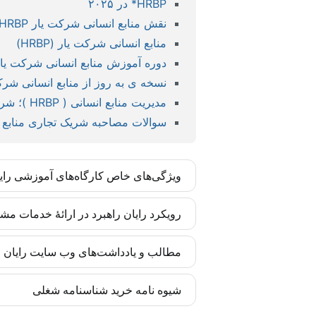
HRBP* در ۲۰۲۵
نقش منابع انسانی شرکت یار HRBP
منابع انسانی شرکت یار (HRBP)
دوره آموزش منابع انسانی شرکت یار  Business Partner
نسخه ی به روز از منابع انسانی شرکت یار (0
مدیریت منابع انسانی ( HRBP )؛ شریک یا یار شرکت؟
سوالات مصاحبه شریک تجاری منابع انس
ویژگی‌های خاص کارگاه‌های آموزشی رای
کارگاه‌های رایان راهبرد بر اساس مدل‌ها و 
رویکرد رایان راهبرد در ارائۀ خدمات مش
تضمین شده است. این مهارت‌ها برای مدیران و
رایان راهبرد تأکید زیادی به درونی‌سازی متد
مطالب و یادداشت‌های وب سایت رایان را
انسانی سازمان آغاز می‌شوند. بدین ترتیب اجر
به‌روز‌رسانی‌ها را متناسب با تغییرات پیش برد.
کادر تحریریه رایان راهبرد چابک متشکل از 
شیوه نامه خرید شناسنامه شغلی
شبکه‌های اجتماعی، به کیفیت محتوا وفادارند.