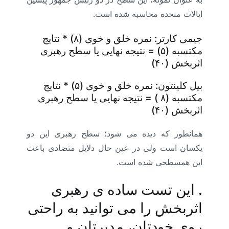
ایالات متحده محاسبه شده ­است.
جیمی کارتر: نمره خلق و خوی (۸) * نتایج
مکتسبه (۵) = نتیجه نهایی یا سطح رهبری
اثربخش (۴۰)
بیل کلینتون: نمره خلق و خوی (۵) * نتایج
مکتسبه (۸ ) = نتیجه نهایی یا سطح رهبری
اثربخش (۴۰)
همانطور که دیده می ­شود؛ سطح رهبری این دو
یکسان است ولی در عین حال دلایل متضادی باعث
این همسطحی شده ­است.
. این تست ساده­ ی رهبری
اثربخش را می ­توانید به راحتی
روی خودتان، مدیرتان و