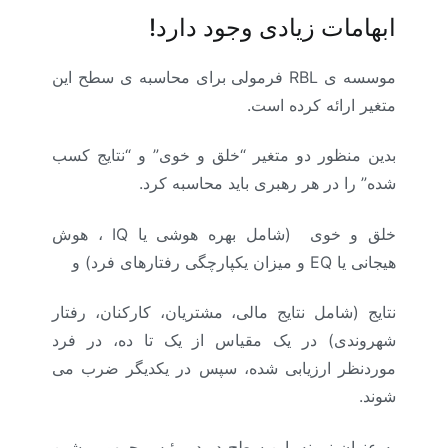
ابهامات زیادی وجود دارد!
موسسه ی RBL فرمولی برای محاسبه­ ی سطح این
متغیر ارائه کرده است.
(رهبری اثربخش)
بدین منظور دو متغیر “خلق و خوی” و “نتایج کسب
شده” را در هر رهبری باید محاسبه کرد.
خلق و خوی (شامل بهره هوشی یا IQ ، هوش
هیجانی یا EQ و میزان یکپارچگی رفتارهای فرد) و
نتایج (شامل نتایج مالی، مشتریان، کارکنان، رفتار
شهروندی) در یک مقیاس از یک تا ده، در فرد
موردنظر ارزیابی شده، سپس در یکدیگر ضرب می
شوند.
به عنوان نمونه، این سطح در دو رئیس جمهور پیشین