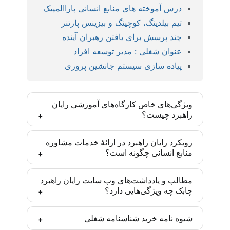
درس آموخته های منابع انسانی پاراالمپیک
تیم بیلدینگ، کوچینگ و بیزینس پارتنر
چند پرسش برای یافتن رهبران آینده
عنوان شغلی : مدیر توسعه افراد
پیاده سازی سیستم جانشین پروری
ویژگی‌های خاص کارگاه‌های آموزشی رایان
راهبرد چیست؟
کارگاه‌های رایان راهبرد بر اساس مدل‌ها و روش‌های
رویکرد رایان راهبرد در ارائۀ خدمات مشاوره
منابع انسانی چگونه است؟
روز دنیا و با رویکرد ایجاد مهارت تخصصی تدارک دیده
شده‌اند و یادگیری انجام موضوع آموزش پس از
رایان راهبرد تأکید زیادی به درونی‌سازی متدهای به کار
مشارکت فعال تضمین شده است. این مهارت‌ها برای
مطالب و یادداشت‌های وب سایت رایان راهبرد
چابک چه ویژگی‌هایی دارد؟
گرفته‌شده در سازمان‌ها دارد. به طوری که تمامی
مدیران و متخصصان منابع انسانی یک مزیت رقابتی
پروژه‌های مشاوره پس از آموزش به ذینفعان و متولیان
ایجاد می‌کنند تا در موقعیت‌های شغلی مناسبی در این
کادر تحریریه رایان راهبرد چابک متشکل از متخصصان
منابع انسانی سازمان آغاز می‌شوند. بدین ترتیب اجرا
حرفه قرار گیرند.
شیوه نامه خرید شناسنامه شغلی
منابع انسانی با تسلط بر روزنامه‌نگاری است و
با آگاهی از دورنما و تسلط بر تکنیک همراه خواهد بود.