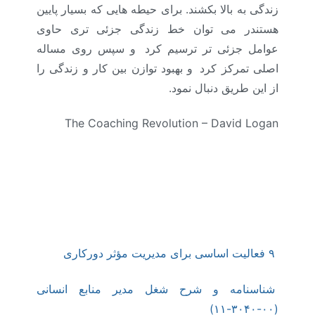
زندگی به بالا بکشند. برای حیطه هایی که بسیار پایین
هستندر می توان خط زندگی جزئی تری حاوی
عوامل جزئی تر ترسیم کرد
.
و سپس روی مساله
اصلی تمرکز کرد
.
و بهبود توازن بین کار و زندگی را
از این طریق دنبال نمود.
The Coaching Revolution – David Logan
ابزار خط زندگی، مسیر شغلی : (آموزش منابع
انسانی و مشاور منابع انسانی و ارائه شرح شغل و
شناسنامه شغلی، آنالیز شغل، ارزیابی شغل، جبران
خدمت و مزایا )
۹ فعالیت اساسی برای مدیریت مؤثر دورکاری
شناسنامه و شرح شغل مدیر منابع انسانی
(۰۰-۳۰۴۰-۱۱)