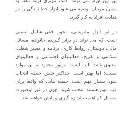
نیز این ابزار می تواند
.
کمک مؤثری ارائه دهد. به
مدیر/ مربیان توصیه می شود ابزار خط زندگی را در
هدایت افراد به کار گیرند.
در این ابزار ماتریسی، محور افقی شامل لیستی
است
.
که می تواند در برابر گیرنده خانواده، مسائل
مالی، دوستان، روابط کاری، برنامه و مسیر شغلی،
سلامتی و تفریح، فعالیتهای اجتماعی و فعالیتهای
معنوی باشد. البته لیست مزبور محدود به این موارد
نیست؛ اما بهتر است
.
حداکثر شش حیطه انتخاب
شود. بسیار مهم است
.
حیطه هایی که واقعا برای
فرد مهم هستند انتخاب شوند، چون در غیر اینصورت
مسائل کم اهمیت اندازه گیری و پایش خواهند شد.
ابزار خط زندگی، مسیر شغلی : (آموزش منابع
انسانی و مشاور منابع انسانی و ارائه شرح شغل و
شناسنامه شغلی، آنالیز شغل، ارزیابی شغل، جبران