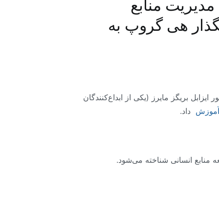
مدیریت منابع
اند. ادوارد ند هی (۱۹۵۸ – ۱۸۹۱) بنیانگذار هی گروپ به
ربی و منتور ایزابل بریگز مایرز (یکی از ابداع‌کنندگان
موزش
داد.