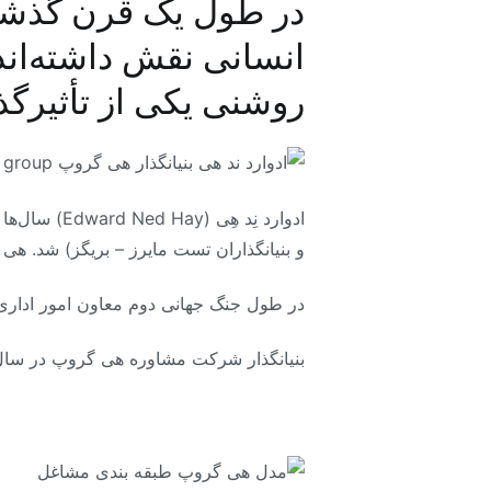
در طول یک قرن گذشته،
روشنی یکی از تأثیرگذ
ادوارد نِد 
و بنیانگذاران تست مایرز – بریگز) شد. هی 
در طول جنگ جهانی دوم معاون امور اداری 
بنیانگذار شرکت مشاوره هی گروپ در سال ۱۹۴۳ این شرکت را تأسیس کرد و بیشتر به همین دلیل در بین جامعه منابع انسانی شناخته می