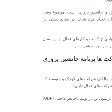
نش و
جانشین پروری
است. موضوع وقتی
می شود که بدانیم طبق گزارش های منتشر شده، از سال ۱۹۸۳ تا ۲۰۱۶ یعنی در بازه حدود ۴۰ سال، تعداد افراد شاغل در صنایع دستی این
ت. گذشته از بسته شدن تعداد زیادی از کسب و کارهای فعال در این سال
 را نیز به همراه دارد.
ل ۲۰۲۴ انجام شد، بیش از ۵۲ درصد از شرکت ها برنامه جانشین پروری
 و متوسط ژاپنی برآورد کرده است که تا سال ۲۰۲۵ نزدیک به نیمی از مالکان شرکت های کوچک و متوسط که
 شرکت های فعال ژاپنی!
اگر این روند به همین ترتیب ادامه پیدا کند، حدود ۶.۵ میلیون شغل به زودی از بین خواهد رفت و بدین ترتیب ۲۲ تریلیون ین در تولید ناخالص داخلی (GDP)